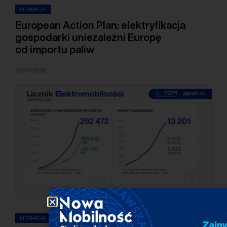
INFORMACJA
European Action Plan: elektryfikacja
gospodarki uniezależni Europę
od importu paliw
20/07/2026
INFORMACJA