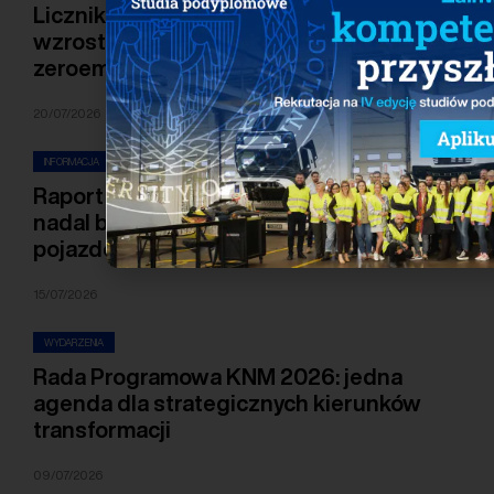
Licznik Elektromobilności: bardzo wysoki
wzrost rejestracji autobusów
zeroemisyjnych w I półroczu 2026 r.
20/07/2026
INFORMACJA
Raport Bezpieczeństwa Pożarowego EV:
nadal bardzo niski wskaźnik pożarów
pojazdów elektrycznych
15/07/2026
WYDARZENIA
Rada Programowa KNM 2026: jedna
agenda dla strategicznych kierunków
transformacji
09/07/2026