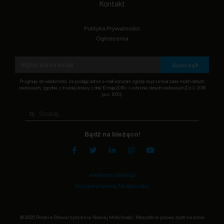
Kontakt
Polityka Prywatności
Ogłoszenia
Zapisz się
Przyjmuję do wiadomości, że podając adres e-mail wyrażam zgodę na przetwarzanie moich danych
osobowych, zgodnie z treścią Ustawy z dnia 10 maja 2018 r. o ochronie danych osobowych (Dz.U. 2018
poz. 1000).
Bądź na bieżąco!
elektromobilni.pl
Kongres Nowej Mobilności
© 2025 Polskie Stowarzyszenie Nowej Mobilności. Wszystkie prawa zastrzeżone