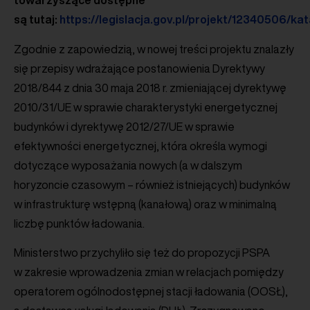
towarzyszące dostępne
są tutaj:
https://legislacja.gov.pl/projekt/12340506/k
Zgodnie z zapowiedzią, w nowej treści projektu znalazły
się przepisy wdrażające postanowienia Dyrektywy
2018/844 z dnia 30 maja 2018 r. zmieniającej dyrektywę
2010/31/UE w sprawie charakterystyki energetycznej
budynków i dyrektywę 2012/27/UE w sprawie
efektywności energetycznej, która określa wymogi
dotyczące wyposażania nowych (a w dalszym
horyzoncie czasowym – również istniejących) budynków
w infrastrukturę wstępną (kanałową) oraz w minimalną
liczbę punktów ładowania.
Ministerstwo przychyliło się też do propozycji PSPA
w zakresie wprowadzenia zmian w relacjach pomiędzy
operatorem ogólnodostępnej stacji ładowania (OOSŁ),