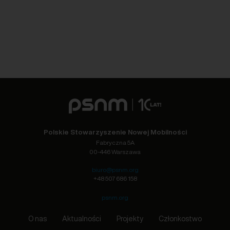
Polskie Stowarzyszenie Nowej Mobilności
Fabryczna 5A
00-446 Warszawa
biuro@psnm.org
+48 507 686 158
psnm.org
O nas
Aktualności
Projekty
Członkostwo