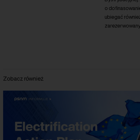
o dofinasowani
ubiegać również
zarezerwowanych
Zobacz również