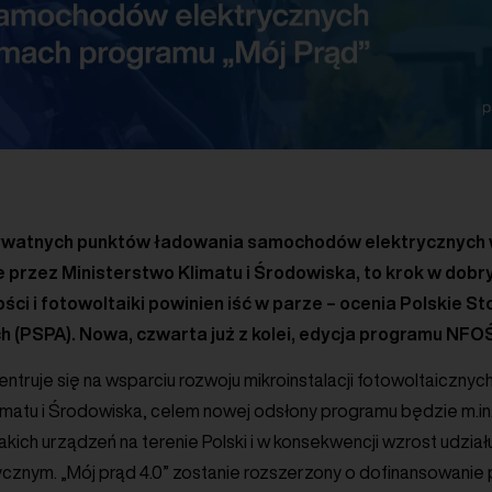
ywatnych punktów ładowania samochodów elektrycznych w
 przez Ministerstwo Klimatu i Środowiska, to krok w dobr
ści i fotowoltaiki powinien iść w parze – ocenia Polskie S
 (PSPA). Nowa, czwarta już z kolei, edycja programu NFOŚ
entruje się na wsparciu rozwoju mikroinstalacji fotowoltaicznyc
imatu i Środowiska, celem nowej odsłony programu będzie m.in.
takich urządzeń na terenie Polski i w konsekwencji wzrost udzia
ycznym. „Mój prąd 4.0” zostanie rozszerzony o dofinansowan