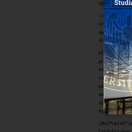
tylko wraz z s
–
W najnowszej e
infrastruktury ł
będzie bardzo t
Alternatywnych
Równolegle do 
przede wszystk
które padły po
co do propozycj
pierwszego nabo
wsparcia zakład
dotacją w wyso
kosztów kwalif
„Mój Prąd 4.0”
Dystrybucyjnej.