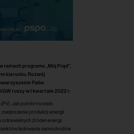
 ramach programu „Mój Prąd”,
ym kierunku. Rozwój
towarzyszenie Paliw
iGW ruszy w I kwartale 2022 r.
h (PV). Jak poinformowało
 zwiększenie produkcji energii
łu odnawialnych źródeł energii
ie punktów ładowania samochodów