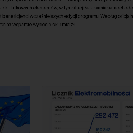
e dodatkowych elementów, w tym stacji ładowania samochodów
 beneficjenci wcześniejszych edycji programu. Według oficjal
 na wsparcie wyniesie ok. 1 mld zł.