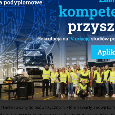
amochodem elektrycznym.
dycji raportu „Polish EV Outlook 2021” szacujemy potencjał polsk
adowania na 90-115 tys. punktów. Bez wdrożenia dotacji ze środków p
rudne
– dodaje
Maciej Mazur
, Dyrektor Zarządzający Polskie
 (PSPA).
programu „Mój Prąd” rząd pracuje nad zupełnie nowym prog
im do operatorów infrastruktury ogólnodostępnej. Wg deklara
dczas niedawnego Kongresu Nowej Mobilności 2021, decyzja Kom
i polskich regulacji w tym zakresie może zostać podjęta jeszc
ru mogłoby nastąpić w takiej sytuacji już w listopadzie. Osta
a m.in. dofinansowanie ogólnodostępnych stacji ładowania o 
kości do 30% kosztów kwalifikowanych, zaś urządzeń o mocy 
ikowanych.
 jest adresowany do osób fizycznych, które zawarły umowę ko
 Rząd zapowiada zachowanie prostej formy oraz procedury złoż