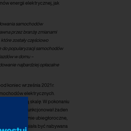
ów energii elektrycznej, jak
 ładowania samochodów
dawna przez branżę zmianami
 które zostały częściowo
dze do popularyzacji samochodów
ojazdów w domu –
ydowanie najbardziej opłacalne
od koniec września 2021 r.
samochodów elektrycznych.
rtu na masową skalę. W pokonaniu
 w Polsce nie funkcjonował żaden
zewidywały jedynie ubiegłoroczne,
 ładowarka musiała być nabywana