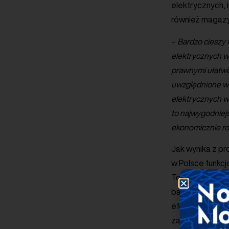
elektrycznych, 
również magazyn
–
Bardzo cieszy 
elektrycznych w
prawnymi ułatwia
uwzględnione w o
elektrycznych w
to najwygodniejs
ekonomicznie ro
Jak wynika z pr
w Polsce funkc
To wciąż o wiel
bariery infrast
efektywny instr
zakończone już