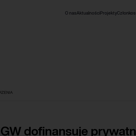
O nas
Aktualności
Projekty
Członko
ZENIA
GW dofinansuje prywatn