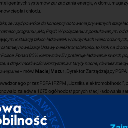
inteligentnych systemów zarządzania energią w domu, magazyn
ów ciepła i chłodu.
fakt, że rząd powrócił do koncepcji dotowania prywatnych stacji
 ramach programu „Mój Prąd”. W połączeniu z postulowanymi od 
jącymi instalację takich ładowarek w budynkach wielorodzinnych,
statniej nowelizacji Ustawy o elektromobilności, to krok na dro
 Polsce. Ponad 80% kierowców EV preferuje ładowanie swoich p
ze, a dzięki możliwości skorzystania z taryfy nocnej również zdec
związanie
– mówi
Maciej Mazur
, Dyrektor Zarządzający PSPA.
owadzonego przez PSPA i PZPM „Licznika elektromobilności”, p
jonowało zaledwie 1 675 ogólnodostępnych stacji ładowania 
e za mała liczba w kontekście rozwoju zeroemisyjnego transpo
rukturalnej mogą pomóc ładowarki prywatne, jednak do tej pory
ument wsparcia instalacji stacji niepublicznych. Taką opcję pr
 programy pilotażowe NFOŚiGW „eVan” oraz „Koliber”, jednak