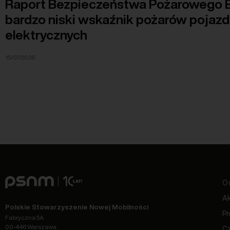
Raport Bezpieczeństwa Pożarowego E
bardzo niski wskaźnik pożarów pojaz
elektrycznych
15/07/2026
O 
Ak
Polskie Stowarzyszenie Nowej Mobilności
Pr
Fabryczna 5A
00-446 Warszawa
C