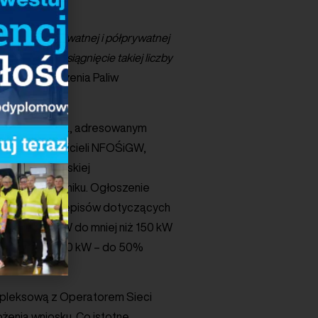
iego rynku prywatnej i półprywatnej
ublicznych osiągnięcie takiej liczby
go Stowarzyszenia Paliw
ramem wsparcia, adresowanym
cji przedstawicieli NFOŚiGW,
isji Europejskiej
ze w październiku. Ogłoszenie
tni projekt przepisów dotyczących
mocy od 50 kW do mniej niż 150 kW
co najmniej 150 kW – do 50%
mpleksową z Operatorem Sieci
enia wniosku. Co istotne,