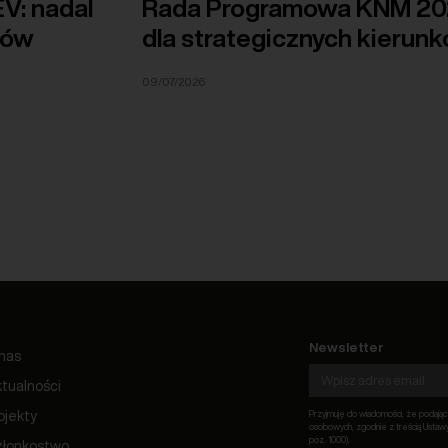
V: nadal
Rada Programowa KNM 202
dów
dla strategicznych kierunk
09/07/2026
Newsletter
nas
tualności
ojekty
Przyjmuję do wiadomości, że podają
osobowych, zgodnie z treścią Ustawy 
poz. 1000).
złonkostwo