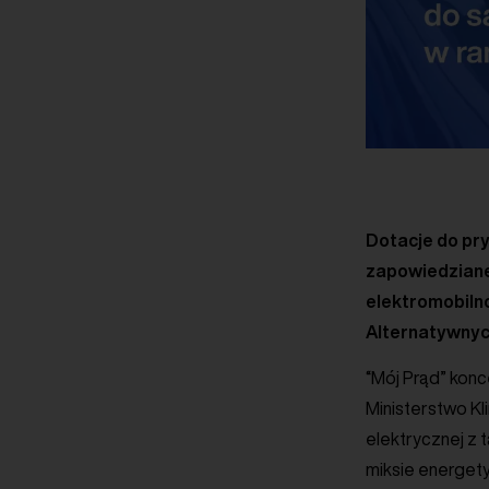
Dotacje do pr
zapowiedziane
elektromobilno
Alternatywnych
“Mój Prąd” konc
Ministerstwo Kl
elektrycznej z 
miksie energet