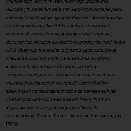
finansowego. Jedynym warunkiem jego pozyskania
i kluczowym aspektem determinującym powodzenie planu
naprawczo-stymulacyjnego jest właściwe zaprojektowanie
reform i inwestycji, jakie Polska zamierza zrealizować
w danym obszarze. Przedstawiliśmy stronie rządowej
dokument zawierający szczegółowe propozycje modyfikacji
KPO. Obejmują one działania dynamizujące rozbudowę
stacji ładowania oraz punktów tankowania wodorem,
instrumenty wpierające rozwój floty pojazdów
zeroemisyjnych poprzez wprowadzenie systemu bonus-
malus zachęcającego do rezygnacji z samochodów
spalinowych na rzecz samochodów zeroemisyjnych, jak
również postulaty wprowadzenia konkretnych zmian
legislacyjnych, w tym przepisów podatkowych
–
podsumowuje
Maciej Mazur, Dyrektor Zarządzający
PSPA
.