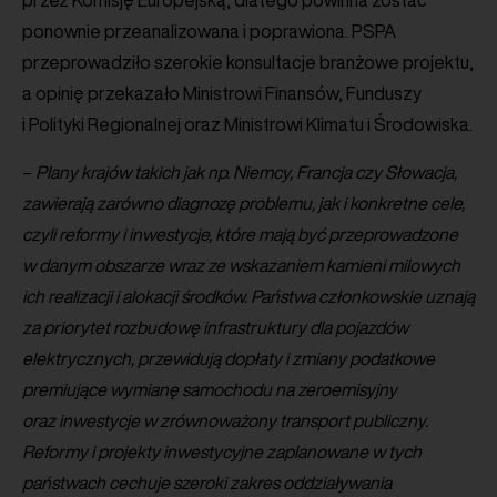
przez Komisję Europejską, dlatego powinna zostać
ponownie przeanalizowana i poprawiona. PSPA
przeprowadziło szerokie konsultacje branżowe projektu,
a opinię przekazało Ministrowi Finansów, Funduszy
i Polityki Regionalnej oraz Ministrowi Klimatu i Środowiska.
–
Plany krajów takich jak np. Niemcy, Francja czy Słowacja,
zawierają zarówno diagnozę problemu, jak i konkretne cele,
czyli reformy i inwestycje, które mają być przeprowadzone
w danym obszarze wraz ze wskazaniem kamieni milowych
ich realizacji i alokacji środków. Państwa członkowskie uznają
za priorytet rozbudowę infrastruktury dla pojazdów
elektrycznych, przewidują dopłaty i zmiany podatkowe
premiujące wymianę samochodu na zeroemisyjny
oraz inwestycje w zrównoważony transport publiczny.
Reformy i projekty inwestycyjne zaplanowane w tych
państwach cechuje szeroki zakres oddziaływania