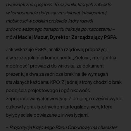
i wewnętrzna spójność. To czynniki, których zabrakło
w komponencie dotyczącym zielonej, inteligentnej
mobilności w polskim projekcie, który rozwój
zrównoważonego transportu traktuje po macoszemu
–
mówi
Maciej Mazur, Dyrektor Zarządzający PSPA
.
Jak wskazuje PSPA, analiza rządowej propozycji,
a w szczególności komponentu „Zielona, inteligentna
mobilność” prowadzi do wniosku, że dokument
prezentuje dwa zasadnicze braki na tle wymagań
stawianych każdemu KPO. Z jednej strony chodzi o brak
podejścia projektowego i ogólnikowość
zaproponowanych inwestycji. Z drugiej, o częściowy lub
całkowity brak istotnych zmian legislacyjnych, które
byłyby ściśle powiązane z inwestycjami.
–
Propozycja Krajowego Planu Odbudowy ma charakter