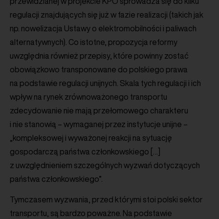
przewidzianej w projekcie KPO sprowadza się do kilku
regulacji znajdujących się już w fazie realizacji (takich jak
np. nowelizacja Ustawy o elektromobilności i paliwach
alternatywnych). Co istotne, propozycja reformy
uwzględnia również przepisy, które powinny zostać
obowiązkowo transponowane do polskiego prawa
na podstawie regulacji unijnych. Skala tych regulacji i ich
wpływ na rynek zrównoważonego transportu
zdecydowanie nie mają przełomowego charakteru
i nie stanowią – wymaganej przez instytucje unijne –
„kompleksowej i wyważonej reakcji na sytuację
gospodarczą państwa członkowskiego […]
z uwzględnieniem szczególnych wyzwań dotyczących
państwa członkowskiego”.
Tymczasem wyzwania, przed którymi stoi polski sektor
transportu, są bardzo poważne. Na podstawie