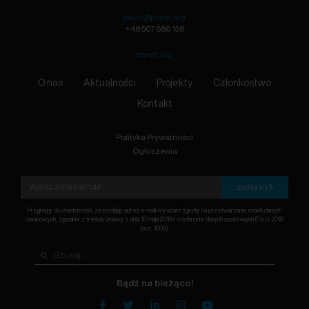
biuro@psnm.org
+48 507 686 158
psnm.org
O nas
Aktualności
Projekty
Członkostwo
Kontakt
Polityka Prywatności
Ogłoszenia
Zapisz się
Przyjmuję do wiadomości, że podając adres e-mail wyrażam zgodę na przetwarzanie moich danych
osobowych, zgodnie z treścią Ustawy z dnia 10 maja 2018 r. o ochronie danych osobowych (Dz.U. 2018
poz. 1000).
Bądź na bieżąco!