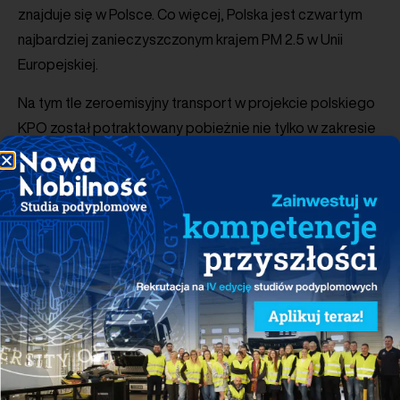
znajduje się w Polsce. Co więcej, Polska jest czwartym
najbardziej zanieczyszczonym krajem PM 2.5 w Unii
Europejskiej.
Na tym tle zeroemisyjny transport w projekcie polskiego
KPO został potraktowany pobieżnie nie tylko w zakresie
przewidzianych reform i inwestycji, ale również puli
środków przeznaczonych na ich realizację. Całkowity
deklarowany budżet przewidziany w tej sekcji to 6,074
mld euro. Kwota ta uwzględnia różne inwestycje
w ramach pierwszego celu szczegółowego
„Zwiększenie udziału zeroemisyjnego transportu
oraz przeciwdziałanie i zmniejszenie negatywnego
oddziaływania transportu na środowisko”, tj. także
te mające na celu wsparcie przemysłu dla gospodarki
niskoemisyjnej. Jednak z tej samej puli środków