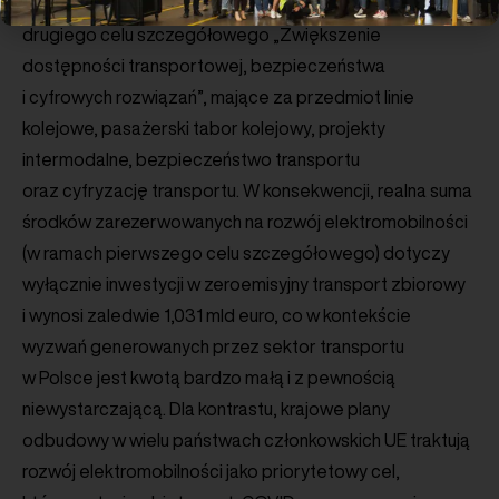
realizowane będą również inwestycje w ramach
drugiego celu szczegółowego „Zwiększenie
dostępności transportowej, bezpieczeństwa
i cyfrowych rozwiązań”, mające za przedmiot linie
kolejowe, pasażerski tabor kolejowy, projekty
intermodalne, bezpieczeństwo transportu
oraz cyfryzację transportu. W konsekwencji, realna suma
środków zarezerwowanych na rozwój elektromobilności
(w ramach pierwszego celu szczegółowego) dotyczy
wyłącznie inwestycji w zeroemisyjny transport zbiorowy
i wynosi zaledwie 1,031 mld euro, co w kontekście
wyzwań generowanych przez sektor transportu
w Polsce jest kwotą bardzo małą i z pewnością
niewystarczającą. Dla kontrastu, krajowe plany
odbudowy w wielu państwach członkowskich UE traktują
rozwój elektromobilności jako priorytetowy cel,