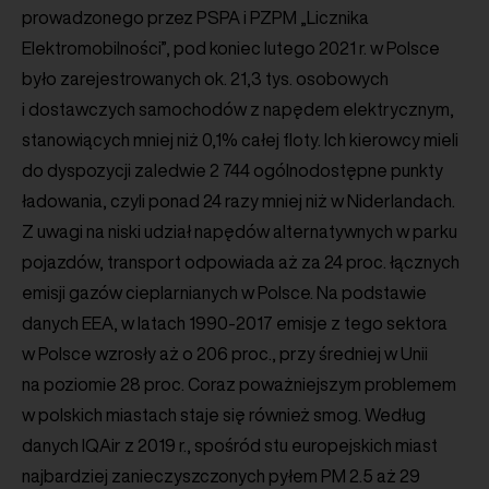
prowadzonego przez PSPA i PZPM „Licznika
Elektromobilności”, pod koniec lutego 2021 r. w Polsce
było zarejestrowanych ok. 21,3 tys. osobowych
i dostawczych samochodów z napędem elektrycznym,
stanowiących mniej niż 0,1% całej floty. Ich kierowcy mieli
do dyspozycji zaledwie 2 744 ogólnodostępne punkty
ładowania, czyli ponad 24 razy mniej niż w Niderlandach.
Z uwagi na niski udział napędów alternatywnych w parku
pojazdów, transport odpowiada aż za 24 proc. łącznych
emisji gazów cieplarnianych w Polsce. Na podstawie
danych EEA, w latach 1990-2017 emisje z tego sektora
w Polsce wzrosły aż o 206 proc., przy średniej w Unii
na poziomie 28 proc. Coraz poważniejszym problemem
w polskich miastach staje się również smog. Według
danych IQAir z 2019 r., spośród stu europejskich miast
najbardziej zanieczyszczonych pyłem PM 2.5 aż 29