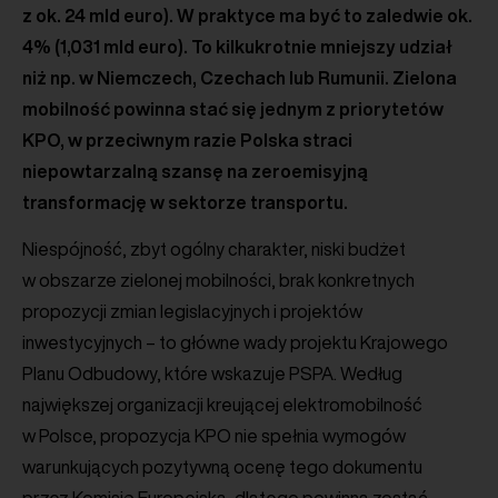
z ok. 24 mld euro). W praktyce ma być to zaledwie ok.
4% (1,031 mld euro). To kilkukrotnie mniejszy udział
niż np. w Niemczech, Czechach lub Rumunii. Zielona
mobilność powinna stać się jednym z priorytetów
KPO, w przeciwnym razie Polska straci
niepowtarzalną szansę na zeroemisyjną
transformację w sektorze transportu.
Niespójność, zbyt ogólny charakter, niski budżet
w obszarze zielonej mobilności, brak konkretnych
propozycji zmian legislacyjnych i projektów
inwestycyjnych – to główne wady projektu Krajowego
Planu Odbudowy, które wskazuje PSPA. Według
największej organizacji kreującej elektromobilność
w Polsce, propozycja KPO nie spełnia wymogów
warunkujących pozytywną ocenę tego dokumentu