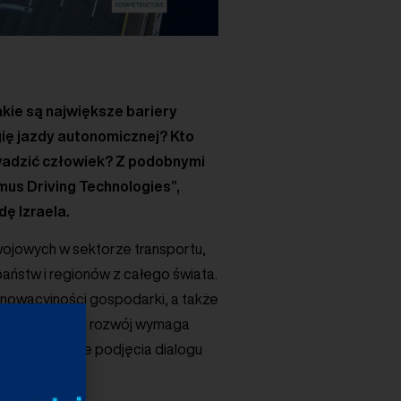
kie są największe bariery
gię jazdy autonomicznej? Kto
wadzić człowiek? Z podobnymi
us Driving Technologies”,
ę Izraela.
ojowych w sektorze transportu,
aństw i regionów z całego świata.
nnowacyjności gospodarki, a także
drogowego. Jej rozwój wymaga
cyjnej, a także podjęcia dialogu