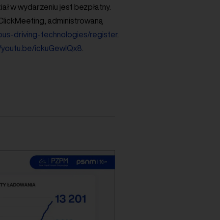
iał w wydarzeniu jest bezpłatny.
 ClickMeeting, administrowaną
ous-driving-technologies/register
.
//youtu.be/ickuGewIQx8
.