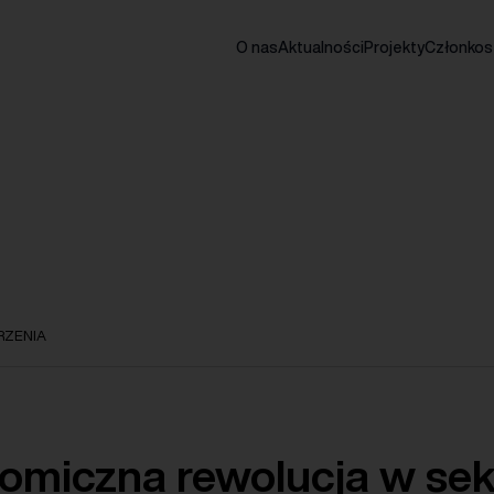
O nas
Aktualności
Projekty
Członko
ZENIA
omiczna rewolucja w sek