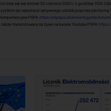
ocznie się we wtorek 30 czerwca 2020 r. o godzinie 11.00. Udz
stkich do rejestracji i aktywnego udziału poprzez platformę
 Kompetencyjne PSPA:
https://ckpspa.clickmeeting.pl/autonom
 także transmitowany na żywo na kanale Youtube PSPA:
https: