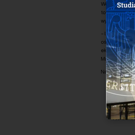
Webinarium org
to pierwsza w P
wymiana doświad
– Izrael jest j
ośrodków badaw
eksperci i prze
Mazur, Dyrekto
Na wirtualnej 
Mickey Ay
Daniel Zuc
Piotr Ara
Gaby Kami
Aleksande