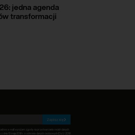
6: jedna agenda
ów transformacji
Zapisz się
c adres e-mail wyrażam zgodę na przetwarzanie moich danych
z dnia 10 maja 2018 r. o ochronie danych osobowych (Dz.U. 2018