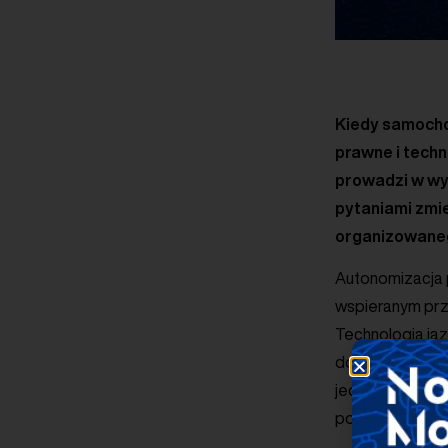
Kiedy samocho
prawne i techn
prowadzi w wy
pytaniami zmi
organizowaneg
Autonomizacja 
wspieranym prze
Technologia jaz
do znacznej po
jednak pokonani
pomiędzy admini