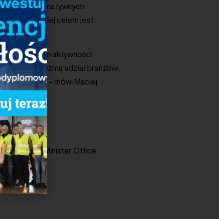
ie Paliw Alternatywnych
sterującym. Jej celem jest
icznej.
no pod względem aktywności
 wydarzeniu wezmą udział branżowi
ortu w Izraelu – mówi Maciej
Company
ive, IL Prime Minister Office