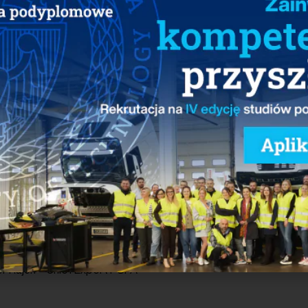
anizowane przez Ambasadę Izraela oraz Polskie Stowarzyszen
olsce konferencja online w całości poświęcona pojazdom samo
czeń i promocja najlepszych praktyk z zakresu jazdy autonom
ednym ze światowych liderów wdrażania tej technologii, zarów
czo-rozwojowych, jak i realizacji projektów pilotażowych. W
dstawiciele administracji zaangażowani w autonomizację transp
r Zarządzający PSPA.
scenie Centrum Kompetencyjnego PSPA wystąpią:
alon, CEE Director and EMEA Team Leader, Mobileye an Intel 
ker, Head of Local Market Implementation, Smart Mobility Initiat
k, Dyrektor Polskiego Instytutu Ekonomicznego
nsky – Managing Director, City Zone
r Rajch – Chief Expert PSPA