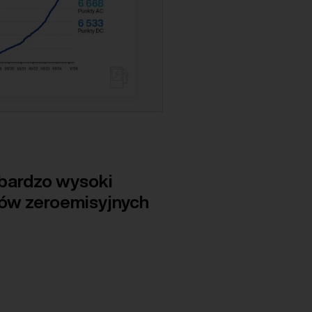
 bardzo wysoki
sów zeroemisyjnych