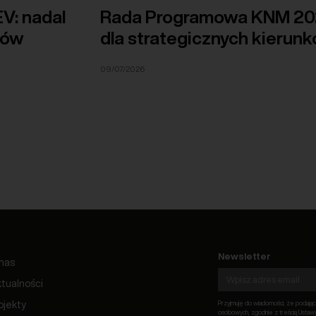
V: nadal
Rada Programowa KNM 202
dów
dla strategicznych kierunk
09/07/2026
Newsletter
nas
tualności
ojekty
Przyjmuję do wiadomości, że podają
osobowych, zgodnie z treścią Ustawy 