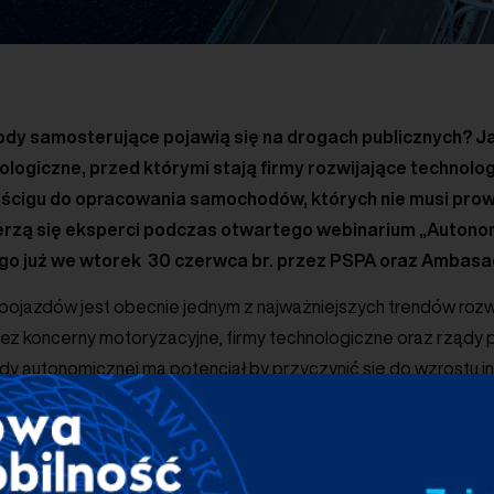
dy samosterujące pojawią się na drogach publicznych? Ja
ologiczne, przed którymi stają firmy rozwijające technolo
ścigu do opracowania samochodów, których nie musi pro
erzą się eksperci podczas otwartego webinarium „Autonom
o już we wtorek 30 czerwca br. przez PSPA oraz Ambasad
pojazdów jest obecnie jednym z najważniejszych trendów rozw
z koncerny motoryzacyjne, firmy technologiczne oraz rządy p
dy autonomicznej ma potencjał by przyczynić się do wzrostu i
prawy bezpieczeństwa, komfortu oraz ekologiczności ruchu 
a szeregu wyzwań zarówno natury technologicznej, jak i legisla
stracją publiczną a przedstawicielami branży.