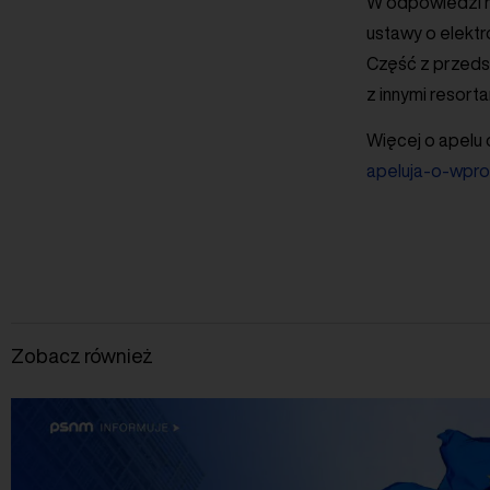
W odpowiedzi na
ustawy o elektr
Część z przedst
z innymi resort
Więcej o apelu o
apeluja-o-wpro
Zobacz również