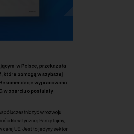
ającymi w Polsce, przekazała
ań, które pomogą w szybszej
ci. Rekomendacje wypracowano
 w oparciu o postulaty
 współuczestniczyć w rozwoju
ości klimatycznej. Pamiętajmy,
całej UE. Jest to jedyny sektor