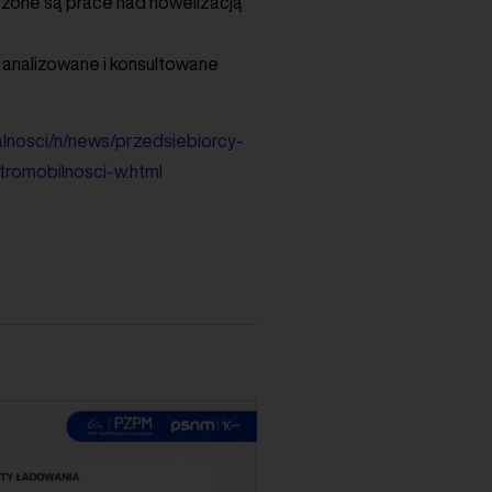
dzone są prace nad nowelizacją
 analizowane i konsultowane
alnosci/n/news/przedsiebiorcy-
romobilnosci-w.html