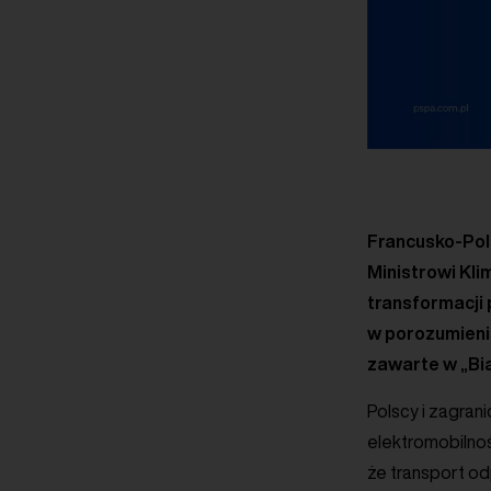
Francusko-Pols
Ministrowi Kli
transformacji
w porozumieni
zawarte w „Bia
Polscy i zagran
elektromobilnoś
że transport od