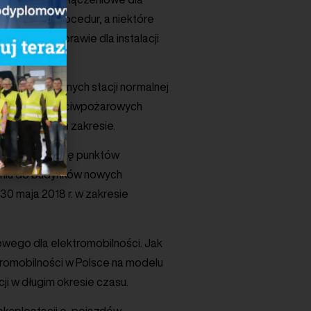
ości tych procedur, a niektóre
 polskim prawie dla instalacji
rów technicznych stacji normalnej
ezpieczeń przeciwpożarowych
kosztów w tym zakresie.
ących instalację punktów
ieniu do budynków nowych
30 maja 2018 r. w zakresie
owego dla elektromobilności. Jak
tromobilności w Polsce na modelu
ji w długim okresie czasu.