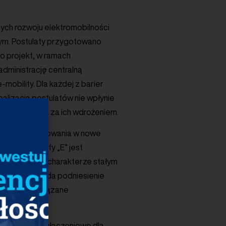
cych rozwoju elektromobilności
nym. Postulaty przygotowano
to projekt, w ramach
dministrację centralną
mobility. Dla każdej z barier
ealizacja postulatów nie wpłynie
emawiającym za ich wdrożeniem.
chęci do inwestowania w nowe
nienia taryfy „E” jest
bucyjnymi o charakterze stałym
j taryfy zakłada podniesienie
lić koszty związane
rocedury przyłączeniowe dla