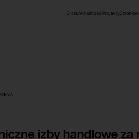
O nas
Aktualności
Projekty
Członko
ZENIA
niczne izby handlowe za