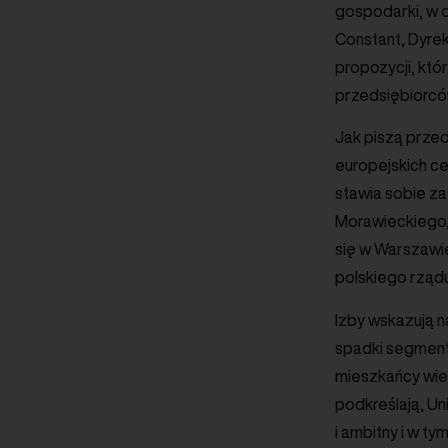
gospodarki, w o
Constant, Dyrek
propozycji, któ
przedsiębiorców
Jak piszą przed
europejskich ce
stawia sobie za
Morawieckiego,
się w Warszawi
polskiego rządu
Izby wskazują 
spadki segment
mieszkańcy wiel
podkreślają, Un
i ambitny i w t