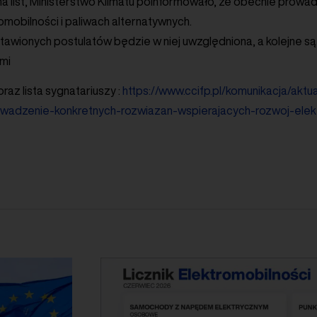
 list, Ministerstwo Klimatu poinformowało, że obecnie prowa
omobilności i paliwach alternatywnych.
awionych postulatów będzie w niej uwzględniona, a kolejne są
ami
raz lista sygnatariuszy :
https://www.ccifp.pl/komunikacja/aktu
wadzenie-konkretnych-rozwiazan-wspierajacych-rozwoj-elekt