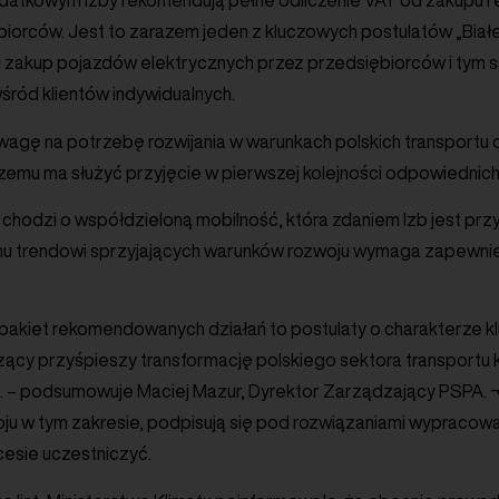
atkowym Izby rekomendują pełne odliczenie VAT od zakupu i 
iorców. Jest to zarazem jeden z kluczowych postulatów „Białej
twi zakup pojazdów elektrycznych przez przedsiębiorców i ty
wśród klientów indywidualnych.
wagę na potrzebę rozwijania w warunkach polskich transportu
emu ma służyć przyjęcie w pierwszej kolejności odpowiednich
i chodzi o współdzieloną mobilność, która zdaniem Izb jest prz
u trendowi sprzyjających warunków rozwoju wymaga zapewni
pakiet rekomendowanych działań to postulaty o charakterze kl
ący przyśpieszy transformację polskiego sektora transportu 
. – podsumowuje Maciej Mazur, Dyrektor Zarządzający PSPA. ¬–
ju w tym zakresie, podpisują się pod rozwiązaniami wypracowa
cesie uczestniczyć.