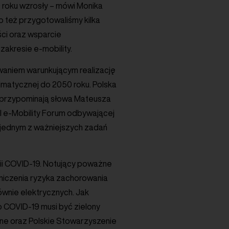
0 roku wzrosły – mówi Monika
o też przygotowaliśmy kilka
ści oraz wsparcie
zakresie e-mobility.
zwaniem warunkującym realizację
limatycznej do 2050 roku. Polska
stu przypominają słowa Mateusza
 e-Mobility Forum odbywającej
 jednym z ważniejszych zadań
ii COVID-19. Notujący poważne
niczenia ryzyka zachorowania
ównie elektrycznych. Jak
o COVID-19 musi być zielony
alne oraz Polskie Stowarzyszenie