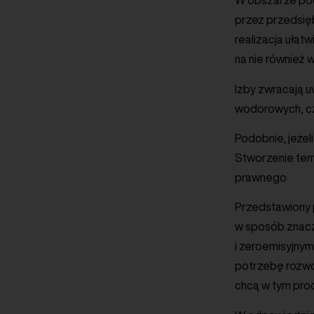
W obszarze pod
przez przedsięb
realizacja uła
na nie również 
Izby zwracają u
wodorowych, cz
Podobnie, jeżel
Stworzenie tem
prawnego
Przedstawiony 
w sposób znacz
i zeroemisyjnym
potrzebę rozwo
chcą w tym pro