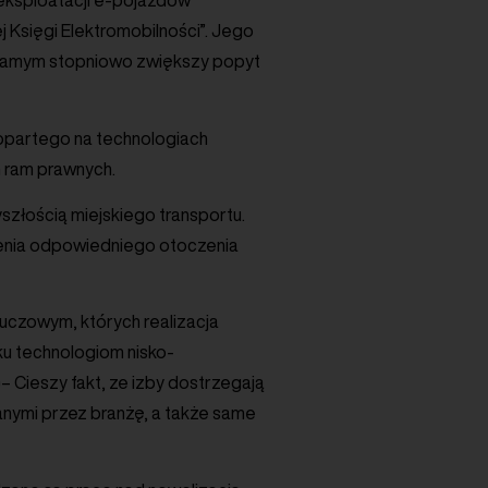
eksploatacji e-pojazdów
 Księgi Elektromobilności”. Jego
m samym stopniowo zwiększy popyt
 opartego na technologiach
 ram prawnych.
yszłością miejskiego transportu.
enia odpowiedniego otoczenia
uczowym, których realizacja
ku technologiom nisko-
 Cieszy fakt, ze izby dostrzegają
nymi przez branżę, a także same