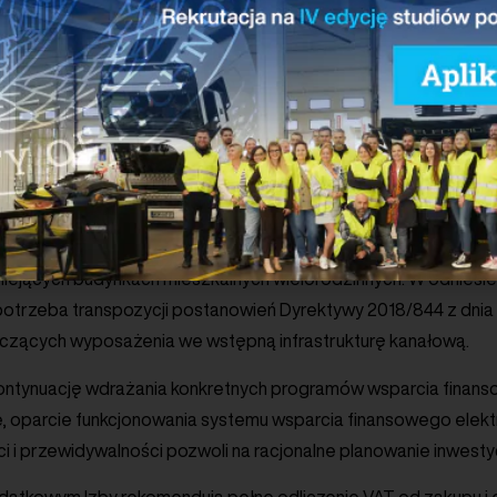
ładowania. Zaadresowano przede wszystkim problem długotrwał
onowanych rozwiązań oparto na mechanizmach przewidzianych w
ódeł energii.
astruktury ładowania Izby rekomendują też uproszczenie odbio
Rezygnacja z wymogu uzyskania opinii rzeczoznawcy ds. zab
y uzgodnienia z nim dokumentacji spowoduje redukcję istotną 
m Izb, jest kwestia przyjęcia dedykowanych przepisów ułatwiaj
tniejących budynkach mieszkalnych wielorodzinnych. W odnies
potrzeba transpozycji postanowień Dyrektywy 2018/844 z dnia 
ących wyposażenia we wstępną infrastrukturę kanałową.
kontynuację wdrażania konkretnych programów wsparcia finans
e, oparcie funkcjonowania systemu wsparcia finansowego elek
i i przewidywalności pozwoli na racjonalne planowanie inwestyc