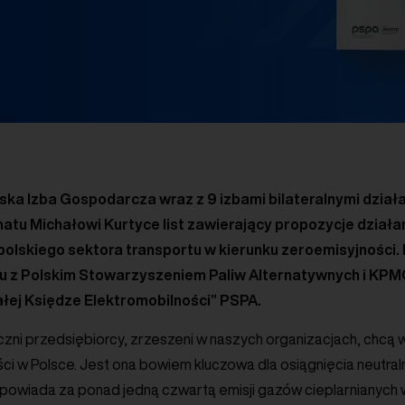
ka Izba Gospodarcza wraz z 9 izbami bilateralnymi dział
matu Michałowi Kurtyce list zawierający propozycje dział
 polskiego sektora transportu w kierunku zeroemisyjnoś
u z Polskim Stowarzyszeniem Paliw Alternatywnych i KPMG
łej Księdze Elektromobilności” PSPA.
iczni przedsiębiorcy, zrzeszeni w naszych organizacjach, chcą
ci w Polsce. Jest ona bowiem kluczowa dla osiągnięcia neutraln
powiada za ponad jedną czwartą emisji gazów cieplarnianych w 