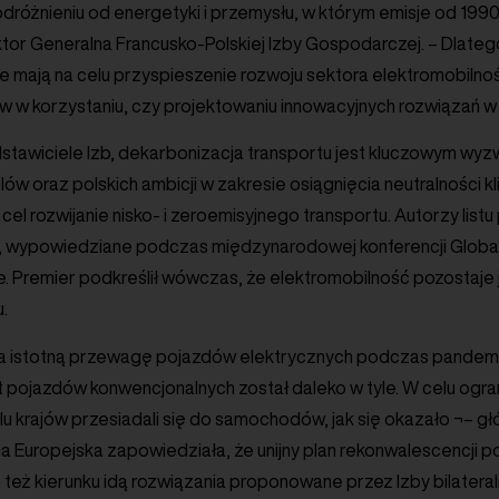
dróżnieniu od energetyki i przemysłu, w którym emisje od 199
tor Generalna Francusko-Polskiej Izby Gospodarczej. – Dlateg
re mają na celu przyspieszenie rozwoju sektora elektromobilno
 w korzystaniu, czy projektowaniu innowacyjnych rozwiązań w 
stawiciele Izb, dekarbonizacja transportu jest kluczowym wy
lów oraz polskich ambicji w zakresie osiągnięcia neutralności k
 cel rozwijanie nisko- i zeroemisyjnego transportu. Autorzy li
 wypowiedziane podczas międzynarodowej konferencji Global
e. Premier podkreślił wówczas, że elektromobilność pozostaje
.
na istotną przewagę pojazdów elektrycznych podczas pandem
 pojazdów konwencjonalnych został daleko w tyle. W celu ogra
u krajów przesiadali się do samochodów, jak się okazało ¬– gł
ia Europejska zapowiedziała, że unijny plan rekonwalescencji p
ym też kierunku idą rozwiązania proponowane przez Izby bilater