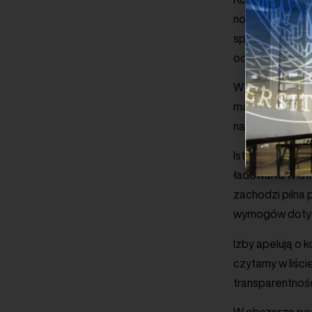
nowych stacji 
spośród zaprop
odnawialnych źr
W obszarze infr
mocy typu AC. 
na rzecz formuł
Istotną, zdanie
ładowania w is
zachodzi pilna 
wymogów dotycz
Izby apelują o 
czytamy w liści
transparentnośc