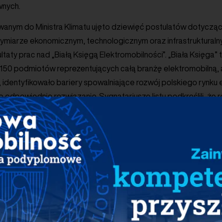
wnych.
wanym do Ministra Klimatu ujęto dziewięć postulatów dotyczą
 wymiarze ekonomicznym, technologicznym oraz infrastruktural
ltaty prac nad „Białą Księgą Elektromobilności”. „Biała Księga” 
150 podmiotów reprezentujących całą branżę elektromobilną, a
identyfikowało bariery spowalniające rozwój polskiego rynku e-
dpowiednie rozwiązanie. Sygnatariusze listu podkreślili, że r
sób na budżet państwa, co jest dodatkowym argumentem prz
prowadzenie E-Taryfy, która pozwoli utrzymać istniejące i za
 stacje ładowania pojazdów elektrycznych. Propozycja wyodręb
 problem nadmiernego obciążenia operatorów kosztami dystry
iomie wykorzystania infrastruktury ładowania. Konstrukcja nowe
 i zniesienie opłaty stałej, co pozwoli prawidłowo odzwiercied
em infrastruktury ładowania na wczesnym etapie jej rozwoju.
latem jest wprowadzenie pakietu rozwiązań usprawniających p