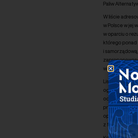
Paliw Alternaty
W liście adreso
w Polsce w jej
w oparciu o rezu
którego ponad 
i samorządową, 
zaproponowano o
w znaczący spo
Listę otwiera w
ogólnodostępne
odpowiedzią na
przy niskim poz
opłat zmiennych
z funkcjonowani
Kolejnym postu