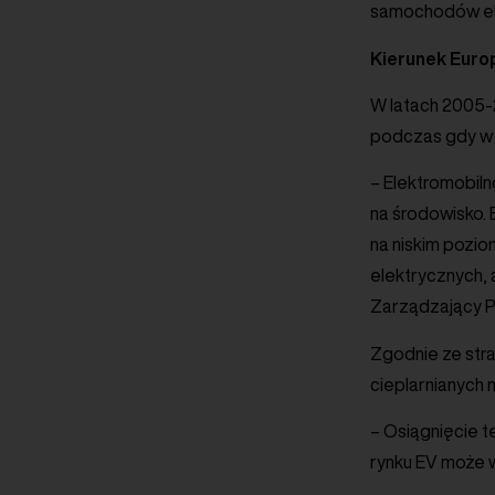
samochodów ele
Kierunek Euro
W latach 2005-
podczas gdy w 
– Elektromobil
na środowisko.
na niskim pozio
elektrycznych, 
Zarządzający 
Zgodnie ze stra
cieplarnianych 
– Osiągnięcie 
rynku EV może w