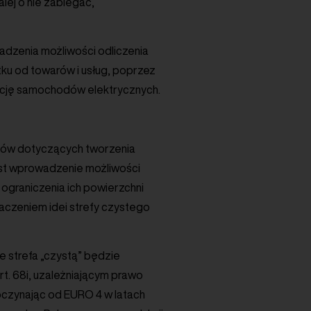
ej o nie zabiegać,
adzenia możliwości odliczenia
ku od towarów i usług, poprzez
tację samochodów elektrycznych.
sów dotyczących tworzenia
jest wprowadzenie możliwości
a ograniczenia ich powierzchni
aczeniem idei strefy czystego
 strefa „czystą” będzie
rt. 68i, uzależniającym prawo
oczynając od EURO 4 w latach