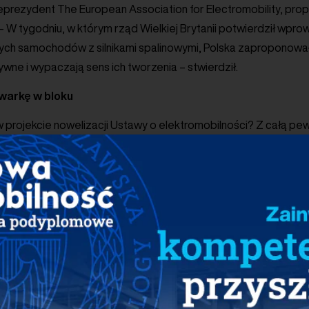
prezydent The European Association for Electromobility, prop
 – W tygodniu, w którym rząd Wielkiej Brytanii potwierdził wpr
ch samochodów z silnikami spalinowymi, Polska zaproponował
ywne i wypaczają sens ich tworzenia – stwierdził.
owarkę w bloku
 w projekcie nowelizacji Ustawy o elektromobilności? Z całą p
ostulatów „Białej Księgi Elektromobilności”, projektu PSPA, rea
 ponad 150 podmiotów aktywnych w obszarze zrównoważonego
ządowa, lokalna, organizacje branżowe i użytkownicy pojazdów
stulaty, których wdrożenie ma gwarantować rozwój rynku elek
e najważniejsze wydaje się wprowadzenie w nowelizacji przejrz
żych wspólnotach mieszkaniowych, z możliwością odmowy ogra
 zaliczenie zgody na instalację punktu ładowania o mocy mniej
wykłego zarządu – mówi Maciej Mazur.