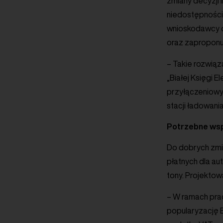
zmiany decyzji 
niedostępności
wnioskodawcy o
oraz zaproponuj
– Takie rozwią
„Białej Księgi 
przyłączeniowy
stacji ładowani
Potrzebne wsp
Do dobrych zmia
płatnych dla a
tony. Projekto
– W ramach prac
popularyzację E