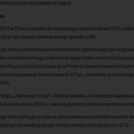
ktrycznych na polskich drogach.
pa
2017 w Polsce doszło do znacznego wzrostu emisji CO2 z sek
UE w tym samym okresie emisja spadła o 3%.
ność jest podstawowym instrumentem ograniczającym negatyw
 Bez konsekwentnego wspierania tego rynku, wzrost liczby po
mie. Na początku listopada br. w Polsce zarejestrowanych było 
a stacji ładowania funkcjonowało 1,3 tys. Jesteśmy w tyle Euro
PSPA.
tegią „Zielonego Ładu”, Unia Europejska, z trzeciego najwię
na świecie, ma w 2050 r. stać się pierwszym kontynentem neutra
tego celu wymaga podjęcia zdecydowanych działań w sektorze
płynąć na redukcję przez Polskę emisji w obszarze non-ETS – 