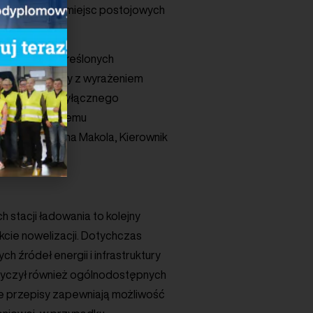
ębie budynku i miejsc postojowych
ie w ściśle określonych
e równoznaczny z wyrażeniem
ego prawo do wyłącznego
operator systemu
u – mówi Joanna Makola, Kierownik
stacji ładowania to kolejny
ekcie nowelizacji. Dotychczas
h źródeł energii i infrastruktury
tyczył również ogólnodostępnych
we przepisy zapewniają możliwość