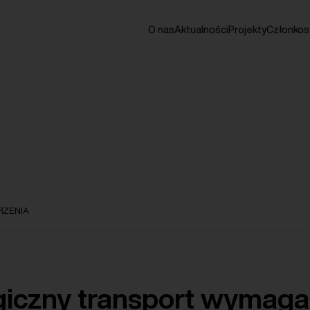
O nas
Aktualności
Projekty
Członko
ZENIA
giczny transport wymaga