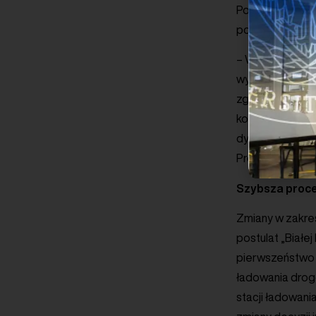
Po stronie zarz
pod względem m
– Wniosek o ins
wypadkach. Bra
zgody na insta
korzystania po
dystrybucyjnego
Projektu „Biała 
Szybsza proc
Zmiany w zakre
postulat „Białe
pierwszeństwo pr
ładowania drog
stacji ładowan