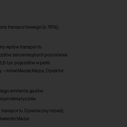
tora transportowego (o 76%),
ny wpływ transportu
jazdów zeroemisyjnych pozostanie
8,6 tys. pojazdów w pełni
py – mówi Maciej Mazur, Dyrektor
kszego emitenta gazów
lnym klimatycznie.
 transportu. Dynamiczny rozwój
twierdzi Mazur.