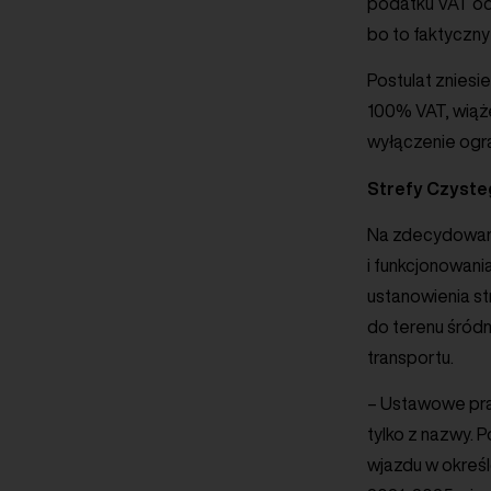
podatku VAT od
bo to faktyczny
Postulat zniesi
100% VAT, wiąże
wyłączenie ogr
Strefy Czyste
Na zdecydowani
i funkcjonowani
ustanowienia str
do terenu śródm
transportu.
– Ustawowe pra
tylko z nazwy. 
wjazdu w określ