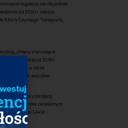
onowane regulacje nie idą jednak
owadzenie od 2030 r. zakazu
a Strefy Czystego Transportu,
ewnością, zmiany stanowiące
lizowanego od lipca 2019 r.
 transportu, a także
 elektrycznych, wspólnie
tromobilności.
ystej procedury instalacji
niczoną do ściśle określonych
szej lub równej 7,4 kW