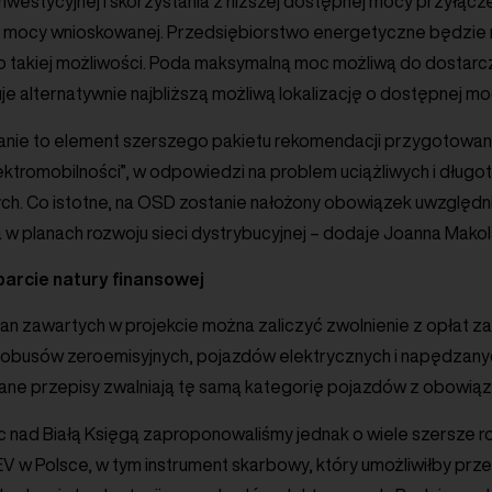
inwestycyjnej i skorzystania z niższej dostępnej mocy przyłąc
 mocy wnioskowanej. Przedsiębiorstwo energetyczne będzie m
 takiej możliwości. Poda maksymalną moc możliwą do dostar
e alternatywnie najbliższą możliwą lokalizację o dostępnej m
zanie to element szerszego pakietu rekomendacji przygotowa
Elektromobilności”, w odpowiedzi na problem uciążliwych i dług
ch. Co istotne, na OSD zostanie nałożony obowiązek uwzglę
a w planach rozwoju sieci dystrybucyjnej – dodaje Joanna Makol
arcie natury finansowej
n zawartych w projekcie można zaliczyć zwolnienie z opłat z
utobusów zeroemisyjnych, pojazdów elektrycznych i napędzan
wane przepisy zwalniają tę samą kategorię pojazdów z obowiąz
 nad Białą Księgą zaproponowaliśmy jednak o wiele szersze r
V w Polsce, w tym instrument skarbowy, który umożliwiłby prz