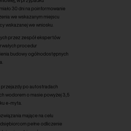
zeniowej, w przypadku
iało 30 dni na poinformowanie
czenia we wskazanym miejscu
ocy wskazanej we wniosku.
nych przez zespół ekspertów
otrwałych procedur
dnienia budowy ogólnodostępnych
a.
a przejazdy po autostradach
ych wodorem o masie powyżej 3,5
ku e-myta.
ozwiązania mające na celu
edsiębiorcom pełne odliczenie