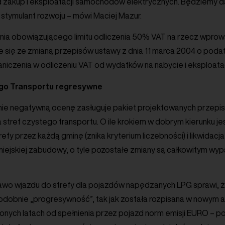
 zakup i eksploatacji samochodów elektrycznych. Będziemy dal
 stymulant rozwoju – mówi Maciej Mazur.
enia obowiązującego limitu odliczenia 50% VAT na rzecz wprow
 się ze zmianą przepisów ustawy z dnia 11 marca 2004 o podat
aniczenia w odliczeniu VAT od wydatków na nabycie i eksploa
go Transportu regresywne
e negatywną ocenę zasługuje pakiet projektowanych przepi
a stref czystego transportu. O ile krokiem w dobrym kierunku 
efy przez każdą gminę (znika kryterium liczebności) i likwidacj
iejskiej zabudowy, o tyle pozostałe zmiany są całkowitym wyp
wo wjazdu do strefy dla pojazdów napędzanych LPG sprawi, że
Podobnie „progresywność”, tak jak została rozpisana w nowym a
onych latach od spełnienia przez pojazd norm emisji EURO – p