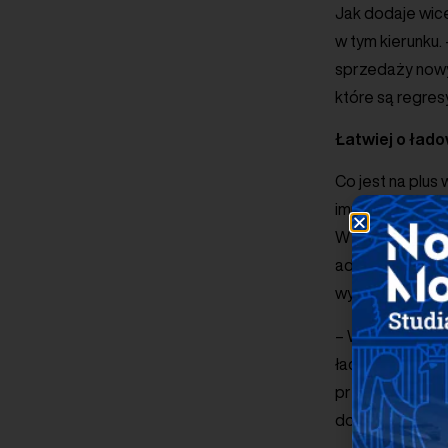
Jak dodaje wice
w tym kierunku.
sprzedaży nowy
które są regres
Łatwiej o ład
Co jest na plus
implementację p
W jego ramach,
administracja r
wypracowały po
– W tym zakresi
ładowarki w du
przypadków oraz
do czynności z