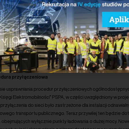
ądcy pojawi się obowiązek oceny instalacji elektrycznej w obr
ożliwości podłączenia punktu ładowania.
talację nie będzie mógł być odrzucony bezpodstawnie, a jedyn
k odpowiedzi na wniosek w terminie 60 dni od złożenia będzi
lację punktu ładowania. Jeżeli stanowisko postojowe, do któr
siada wnioskodawca, zostało wyposażone w punkt ładowania, 
 elektroenergetycznego zainstaluje liczniki zdalnego odczyt
Księga Elektromobilności”.
edura przyłączeniowa
sie usprawniania procedur przyłączeniowych ogólnodostępnych 
j Księgi Elektromobilności” PSPA, w części uwzględniony w proj
zyłączenia do sieci było zastrzeżone dla instalacji odnawialnyc
owego transportu publicznego. Teraz przywilej ten będzie do
ia obejmujących wyłącznie punkty ładowania o dużej mocy. No