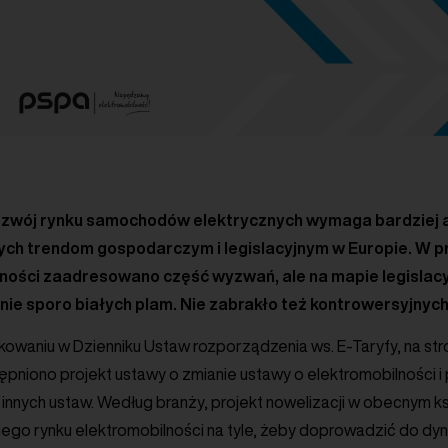
zwój rynku samochodów elektrycznych wymaga bardziej am
ch trendom gospodarczym i legislacyjnym w Europie. W pr
ności zaadresowano część wyzwań, ale na mapie legislacyj
ie sporo białych plam. Nie zabrakło też kontrowersyjnych
ikowaniu w Dzienniku Ustaw rozporządzenia ws. E-Taryfy, na 
tępniono projekt ustawy o zmianie ustawy o elektromobilności i
 innych ustaw. Według branży, projekt nowelizacji w obecnym ks
iego rynku elektromobilności na tyle, żeby doprowadzić do dy