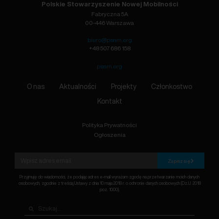
Polskie Stowarzyszenie Nowej Mobilności
Fabryczna 5A
00-446 Warszawa
biuro@psnm.org
+48 507 686 158
psnm.org
O nas
Aktualności
Projekty
Członkostwo
Kontakt
Polityka Prywatności
Ogłoszenia
Zapisz się
Przyjmuję do wiadomości, że podając adres e-mail wyrażam zgodę na przetwarzanie moich danych
osobowych, zgodnie z treścią Ustawy z dnia 10 maja 2018 r. o ochronie danych osobowych (Dz.U. 2018
poz. 1000).