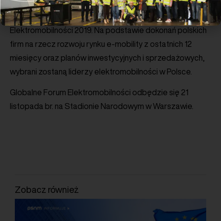
Obok wyróżnień Global E-mobility Leader, podczas
ceremonii, zostaną także wręczone nagrody Liderów
Elektromobilności 2019. Na podstawie dokonań polskich
firm na rzecz rozwoju rynku e-mobility z ostatnich 12
miesięcy oraz planów inwestycyjnych i sprzedażowych,
wybrani zostaną liderzy elektromobilności w Polsce.
Globalne Forum Elektromobilności odbędzie się 21
listopada br. na Stadionie Narodowym w Warszawie.
Zobacz również