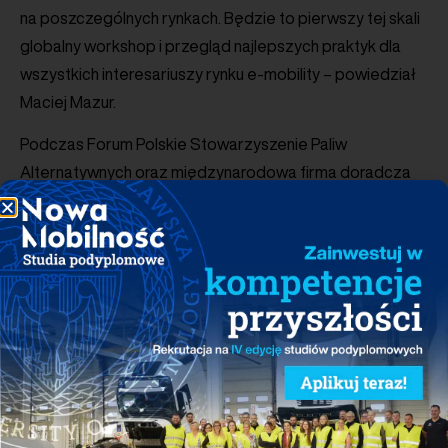
na poszczególnych rynkach. Będzie to pierwszy tej skali
globalny workshop i przegląd najlepszych praktyk dla
wszystkich interesariuszy rynku e-mobility – powiedział
Maciej Mazur.
Podczas Forum Polskie Stowarzyszenie Paliw
Alternatywnych oraz międzynarodowa firma doradcza
PwC zamierzają także wyróżnić globalnych liderów
zrównoważonego transportu, którzy poprzez rozwój
i promocję ekologicznych rozwiązań i technologii już
dzisiaj przeciwdziałają zachodzącym zmianom
klimatycznym.
– Nagrody Global E-mobility Leader zostaną przyznane
podmiotom najbardziej zaangażowanym w rozwój
elektromobilności na świecie – powiedział Maciej Mazur.