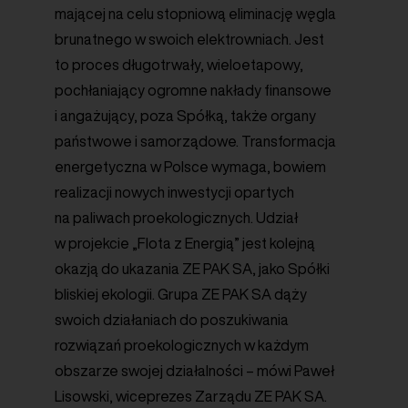
mającej na celu stopniową eliminację węgla
brunatnego w swoich elektrowniach. Jest
to proces długotrwały, wieloetapowy,
pochłaniający ogromne nakłady finansowe
i angażujący, poza Spółką, także organy
państwowe i samorządowe. Transformacja
energetyczna w Polsce wymaga, bowiem
realizacji nowych inwestycji opartych
na paliwach proekologicznych.
Udział
w projekcie „Flota z Energią” jest kolejną
okazją do ukazania ZE PAK SA, jako Spółki
bliskiej ekologii. Grupa ZE PAK SA dąży
swoich działaniach do poszukiwania
rozwiązań proekologicznych w każdym
obszarze swojej działalności – mówi Paweł
Lisowski
, w
iceprezes Zarządu ZE PAK SA.