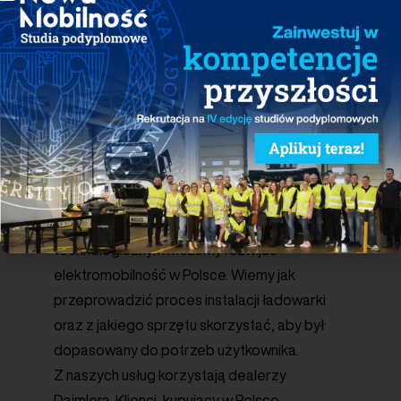
Procesem logistycznym realizowanym w ramach badania
będzie zarządzać spółka Plus Flota, świadcząca usługi
optymalizacji wszystkich aspektów wykorzystania floty
samochodów osobowych oraz ciężarowych. Wsparcie
technologiczne projektu zapewni koncern energetyczny
ENGIE, jeden ze światowych liderów w zakresie dostaw
infrastruktury ładowania pojazdów elektrycznych,
właściciel marki EVBox.
Dzięki naszym rozwiązaniom
technologicznym możemy rozwijać
elektromobilność w Polsce. Wiemy jak
przeprowadzić proces instalacji ładowarki
oraz z jakiego sprzętu skorzystać, aby był
dopasowany do potrzeb użytkownika.
Z naszych usług korzystają dealerzy
Daimlera. Klienci, kupujący w Polsce