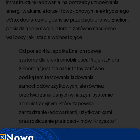
Infrastrukturę ładowania, na potrzeby uzupełniania
energii w akumulatorze litowo-jonowym elektrycznego
eVito, dostarczyło gdańskie przedsiębiorstwo Enelion,
posiadające w swojej ofercie zarówno naścienne
wallboxy, jak i stacje wolnostojące.
Od ponad 4 lat spółka Enelion rozwija
systemy dla elektromobilności. Projekt „Flota
z Energią” jest dla nas istotny zarówno
pod kątem testowania ładowania
samochodów użytkowych, ale również
przetwarzania danych w naszym systemie
administracyjnym, który zapewnia
zarządzanie ładowarkami, użytkownikami
oraz rozliczanie płatności – mówi Krzysztof
Wasielewski, CEO Enelion.