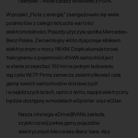
i sierpień – mówi Łukasz Witkowski z PSPA.
W projekt „Flota z energią” zaangażowało się wiele
podmiotów z całego łańcucha wartości
elektromobilności. Pojazdy użyczyła spółka Mercedes-
Benz Polska. Zeroemisyjny eVito dysponuje silnikiem
elektrycznym o mocy 116 KM. Dzięki akumulatorowi
trakcyjnemu o pojemności 41 kWh samochód jest
w stanie przejechać 150 km na jednym ładowaniu
wg cyklu WLTP. Firma zamierza zelektryfikować całą
gamę swoich samochodów dostawczych
i w najbliższych latach, oprócz eVito, napęd elektryczny
będzie dostępny w modelach eSprinter oraz eCitan.
Nasza strategia eDrive@VANs zakłada
szybki rozwój pełnej gamy pojazdów
elektrycznych Mercedes-Benz Vans. Aby