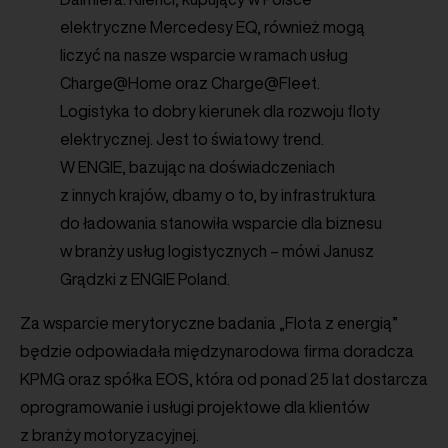
elektryczne Mercedesy EQ, również mogą
liczyć na nasze wsparcie w ramach usług
Charge@Home oraz Charge@Fleet.
Logistyka to dobry kierunek dla rozwoju floty
elektrycznej. Jest to światowy trend.
W ENGIE, bazując na doświadczeniach
z innych krajów, dbamy o to, by infrastruktura
do ładowania stanowiła wsparcie dla biznesu
w branży usług logistycznych – mówi Janusz
Grądzki z ENGIE Poland.
Za wsparcie merytoryczne badania „Flota z energią”
będzie odpowiadała międzynarodowa firma doradcza
KPMG oraz spółka EOS, która od ponad 25 lat dostarcza
oprogramowanie i usługi projektowe dla klientów
z branży motoryzacyjnej.