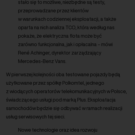
stało się to możliwe, niezbędne są testy,
przeprowadzane przez klientów
w warunkach codziennej eksploatacji, a także
oparta na nich analiza TCO, która według nas
pokaże, że elektryczna flota może być
zarówno funkcjonalna, jak i opłacalna – mówi
René Achinger, dyrektor zarządzający
Mercedes-Benz Vans.
W pierwszej kolejności oba testowane pojazdy będą
użytkowane przez spółkę Polkomtel, jednego
z wiodących operatorów telekomunikacyjnych w Polsce,
świadczącego usługi pod marką Plus. Eksploatacja
samochodów będzie się odbywać w ramach realizacji
usług serwisowych tej sieci.
Nowe technologie oraz idea rozwoju