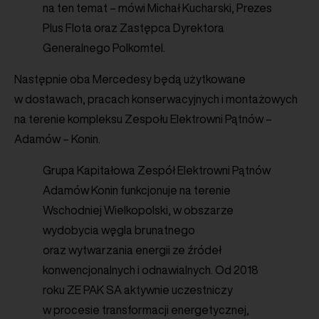
na ten temat – mówi Michał Kucharski, Prezes
Plus Flota oraz Zastępca Dyrektora
Generalnego Polkomtel.
Następnie oba Mercedesy będą użytkowane
w dostawach, pracach konserwacyjnych i montażowych
na terenie kompleksu Zespołu Elektrowni Pątnów –
Adamów – Konin.
Grupa Kapitałowa Zespół Elektrowni Pątnów
Adamów Konin funkcjonuje na terenie
Wschodniej Wielkopolski,
w obszarze
wydobycia węgla brunatnego
oraz wytwarzania energii ze źródeł
konwencjonalnych i odnawialnych.
Od 2018
roku ZE PAK SA aktywnie uczestniczy
w procesie transformacji energetycznej,