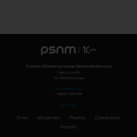
Polskie Stowarzyszenie Nowej Mobilności
Fabryczna 5A
00-446 Warszawa
biuro@psnm.org
+48 507 686 158
psnm.org
O nas
Aktualności
Projekty
Członkostwo
Kontakt