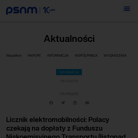
Aktualności
Wszystkie
RAPORT
INFORMACJA
WSPÓŁPRACA
WYDARZENIA
INFORMACJA
18/12/2019
Udostępnij:
Licznik elektromobilności: Polacy
czekają na dopłaty z Funduszu
Niskoemisyjnego Transportu (listopad