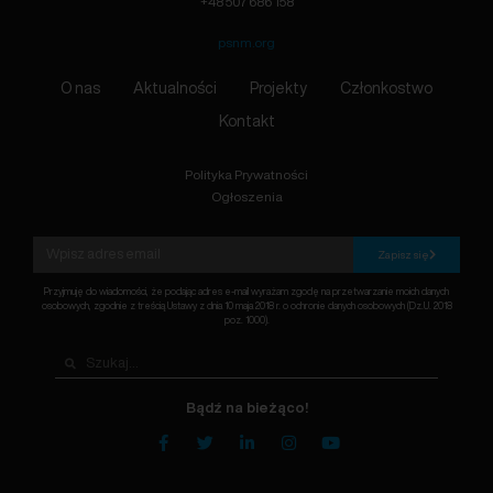
+48 507 686 158
psnm.org
O nas
Aktualności
Projekty
Członkostwo
Kontakt
Polityka Prywatności
Ogłoszenia
Zapisz się
Przyjmuję do wiadomości, że podając adres e-mail wyrażam zgodę na przetwarzanie moich danych
osobowych, zgodnie z treścią Ustawy z dnia 10 maja 2018 r. o ochronie danych osobowych (Dz.U. 2018
poz. 1000).
Bądź na bieżąco!