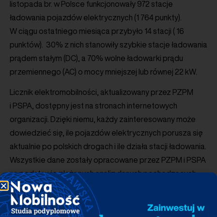
listopada br. w Polsce funkcjonowały 972 stacje
ładowania pojazdów elektrycznych (1 764 punkty).
W ciągu ostatniego miesiąca przybyło 14 stacji ( 16
punktów). 30% z nich stanowiły szybkie stacje ładowania
prądem stałym (DC), a 70% wolne ładowarki prądu
przemiennego (AC) o mocy mniejszej lub równej 22 kW.
Licznik elektromobilności, aktualizowany przez PZPM
i PSPA, dostępny jest na stronach internetowych
organizacji. Dzięki niemu, każdy zainteresowany może
dowiedzieć się, ile pojazdów elektrycznych porusza się
aktualnie po polskich drogach i ile działa stacji ładowania.
Wszystkie dane zostały opracowane przez PZPM i PSPA
na podstawie złożonych analiz danych pochodzących
m.in. z Centralnej Ewidencji Pojazdów, a także własnych
badań i prowadzonych ewidencji.