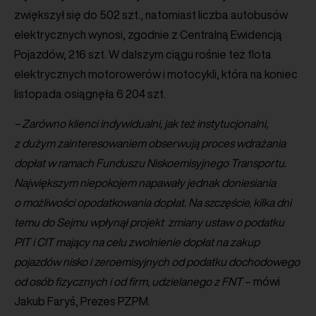
zwiększył się do 502 szt., natomiast liczba autobusów
elektrycznych wynosi, zgodnie z Centralną Ewidencją
Pojazdów, 216 szt. W dalszym ciągu rośnie też flota
elektrycznych motorowerów i motocykli, która na koniec
listopada osiągnęła 6 204 szt.
– Zarówno klienci indywidualni, jak też instytucjonalni,
z dużym zainteresowaniem obserwują proces wdrażania
dopłat w ramach
Funduszu Niskoemisyjnego Transportu.
Największym niepokojem napawały jednak doniesiania
o możliwości opodatkowania dopłat. Na szczęście, kilka dni
temu do Sejmu wpłynął projekt
zmiany ustaw o podatku
PIT i CIT mający na celu
zwolnienie
dopłat na
zakup
pojazdów
nisko i zeroemisyjnych od
podatku dochodowego
od osób fizycznych i od firm, udzielanego z FNT
– mówi
Jakub Faryś, Prezes PZPM.