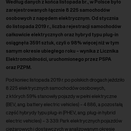
Według danych z końca listopada br., w Polsce było
zarejestrowanych łącznie 8 225 samochodów
osobowych z napędem elektrycznym. Od stycznia
do listopada 2019 r., liczba rejestracji samochodów
całkowicie elektrycznych oraz hybryd typu plug-in
osiągnęła 3591 sztuk, czyli o 98% więcej niż w tym
samym okresie ubiegłego roku – wynika z Licznika
Elektromobilności, uruchomionego przez PSPA
oraz PZPM.
Pod koniec listopada 2019 r. po polskich drogach jeździło
8 225 elektrycznych samochodów osobowych,
z których 59% stanowiły pojazdy w pełni elektryczne
(BEV, ang. battery electric vehicles) – 4 886, a pozostałą
część hybrydy typu plug-in (PHEV, ang. plug-in hybrid
electric vehicles) – 3 339. Park elektrycznych pojazdów
ciężarowych i dostawczych w analizowanym okresie