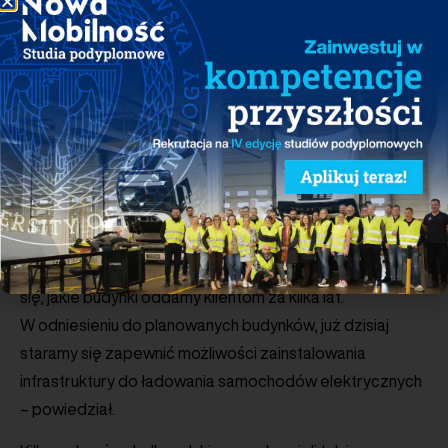
– Nie czują presji, żeby przystosowywać budynki
do instalacji stacji ładowania. Zbyt słabo interesują się
tą kwestią. Stacje w budynkach wielopoziomowych
powinny być ogólnie dostępne, żeby się amortyzowały.
Mamy problem z edukacją rynku, która jest podstawą –
powiedział Michalczyk.
Kazimierz Monkiewicz, Manager ds. CSV w Echo
Investment nie podzielił tej opinii.
– W zakresie rynku nieruchomości musimy zastanawiać
się, jakie budynki oddamy klientom za kilka lat.
W odniesieniu do planowanych budynków, już dzisiaj
staramy się zapewnić możliwości zainstalowania
infrastruktury do ładowania samochodów elektrycznych
– powiedział.