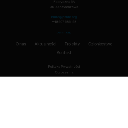
Fabryczna 5A
00-446 Warszawa
biuro@psnm.org
+48 507 686 158
psnm.org
O nas
Aktualności
Projekty
Członkostwo
Kontakt
Polityka Prywatności
Ogłoszenia
Zapisz się
Przyjmuję do wiadomości, że podając adres e-mail wyrażam zgodę na przetwarzanie moich danych
osobowych, zgodnie z treścią Ustawy z dnia 10 maja 2018 r. o ochronie danych osobowych (Dz.U. 2018
poz. 1000).
Bądź na bieżąco!