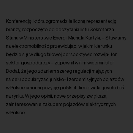
Konferencję, która zgromadziła liczną reprezentację
branży, rozpoczęto od odczytania listu Sekretarza
Stanu w Ministerstwie Energii Michała Kurtyki. – Stawiamy
na elektromobilność przewidując, w jakim kierunku
będzie się w długofalowej perspektywie rozwijał ten
sektor gospodarczy – zapewnił w nim wiceminister.
Dodał, że jego zdaniem szereg regulacji mających
na celu popularyzację nisko- i zeroemisyjnych pojazdów
w Polsce umocni pozycję polskich firm działających dziś
na rynku. W jego opinii, nowe przepisy zwiększą
zainteresowanie zakupem pojazdów elektrycznych
w Polsce.