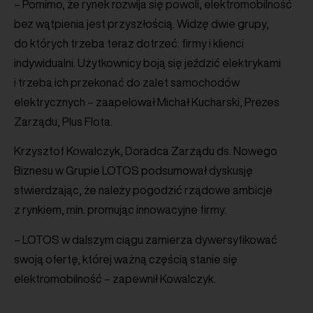
– Pomimo, że rynek rozwija się powoli, elektromobilność
bez wątpienia jest przyszłością. Widzę dwie grupy,
do których trzeba teraz dotrzeć: firmy i klienci
indywidualni. Użytkownicy boją się jeździć elektrykami
i trzeba ich przekonać do zalet samochodów
elektrycznych – zaapelował Michał Kucharski, Prezes
Zarządu, Plus Flota.
Krzysztof Kowalczyk, Doradca Zarządu ds. Nowego
Biznesu w Grupie LOTOS podsumował dyskusję
stwierdzając, że należy pogodzić rządowe ambicje
z rynkiem, min. promując innowacyjne firmy.
– LOTOS w dalszym ciągu zamierza dywersyfikować
swoją ofertę, której ważną częścią stanie się
elektromobilność – zapewnił Kowalczyk.