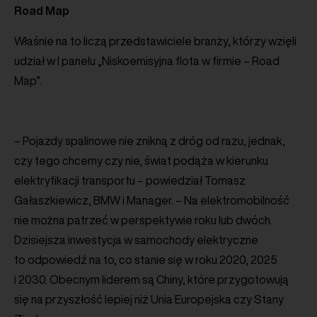
Road Map
Właśnie na to liczą przedstawiciele branży, którzy wzięli
udział w I panelu „Niskoemisyjna flota w firmie – Road
Map”.
– Pojazdy spalinowe nie znikną z dróg od razu, jednak,
czy tego chcemy czy nie, świat podąża w kierunku
elektryfikacji transportu – powiedział Tomasz
Gałaszkiewicz, BMW i Manager. – Na elektromobilność
nie można patrzeć w perspektywie roku lub dwóch.
Dzisiejsza inwestycja w samochody elektryczne
to odpowiedź na to, co stanie się w roku 2020, 2025
i 2030. Obecnym liderem są Chiny, które przygotowują
się na przyszłość lepiej niż Unia Europejska czy Stany