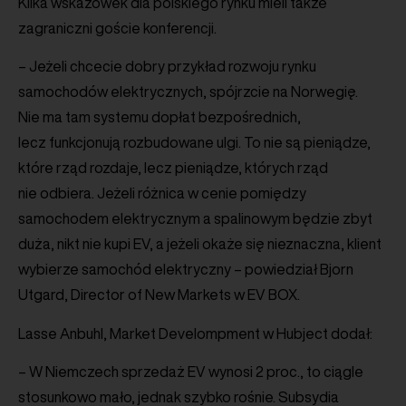
Kilka wskazówek dla polskiego rynku mieli także
zagraniczni goście konferencji.
– Jeżeli chcecie dobry przykład rozwoju rynku
samochodów elektrycznych, spójrzcie na Norwegię.
Nie ma tam systemu dopłat bezpośrednich,
lecz funkcjonują rozbudowane ulgi. To nie są pieniądze,
które rząd rozdaje, lecz pieniądze, których rząd
nie odbiera. Jeżeli różnica w cenie pomiędzy
samochodem elektrycznym a spalinowym będzie zbyt
duża, nikt nie kupi EV, a jeżeli okaże się nieznaczna, klient
wybierze samochód elektryczny – powiedział Bjorn
Utgard, Director of New Markets w EV BOX.
Lasse Anbuhl, Market Develompment w Hubject dodał:
– W Niemczech sprzedaż EV wynosi 2 proc., to ciągle
stosunkowo mało, jednak szybko rośnie. Subsydia