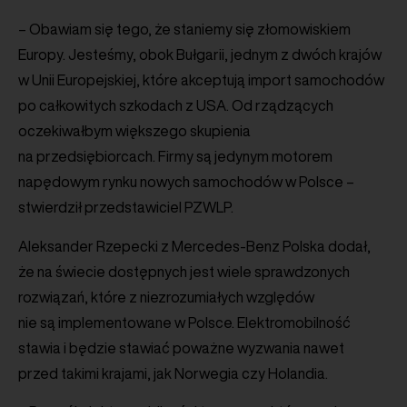
– Obawiam się tego, że staniemy się złomowiskiem
Europy. Jesteśmy, obok Bułgarii, jednym z dwóch krajów
w Unii Europejskiej, które akceptują import samochodów
po całkowitych szkodach z USA. Od rządzących
oczekiwałbym większego skupienia
na przedsiębiorcach. Firmy są jedynym motorem
napędowym rynku nowych samochodów w Polsce –
stwierdził przedstawiciel PZWLP.
Aleksander Rzepecki z Mercedes-Benz Polska dodał,
że na świecie dostępnych jest wiele sprawdzonych
rozwiązań, które z niezrozumiałych względów
nie są implementowane w Polsce. Elektromobilność
stawia i będzie stawiać poważne wyzwania nawet
przed takimi krajami, jak Norwegia czy Holandia.