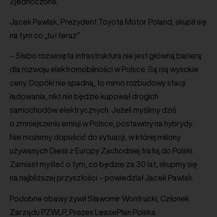
Zjednoczone.
Jacek Pawlak, Prezydent Toyota Motor Poland, skupił się
na tym co „tu i teraz”.
– Słabo rozwinięta infrastruktura nie jest główną barierą
dla rozwoju elektromobilności w Polsce. Są nią wysokie
ceny. Dopóki nie spadną, to mimo rozbudowy stacji
ładowania, nikt nie będzie kupował drogich
samochodów elektrycznych. Jeżeli myślimy dziś
o zmniejszeniu emisji w Polsce, postawmy na hybrydy.
Nie możemy dopuścić do sytuacji, w której miliony
używanych Diesli z Europy Zachodniej trafią do Polski.
Zamiast myśleć o tym, co będzie za 30 lat, skupmy się
na najbliższej przyszłości – powiedział Jacek Pawlak.
Podobne obawy żywił Sławomir Wontrucki, Członek
Zarządu PZWLP, Prezes LeasePlan Polska.