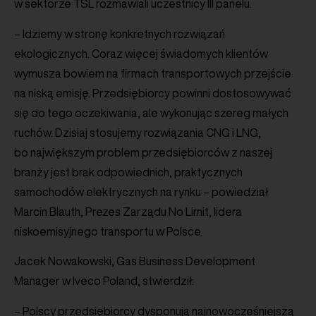
w sektorze TSL rozmawiali uczestnicy III panelu.
– Idziemy w stronę konkretnych rozwiązań
ekologicznych. Coraz więcej świadomych klientów
wymusza bowiem na firmach transportowych przejście
na niską emisję. Przedsiębiorcy powinni dostosowywać
się do tego oczekiwania, ale wykonując szereg małych
ruchów. Dzisiaj stosujemy rozwiązania CNG i LNG,
bo największym problem przedsiębiorców z naszej
branży jest brak odpowiednich, praktycznych
samochodów elektrycznych na rynku – powiedział
Marcin Blauth, Prezes Zarządu No Limit, lidera
niskoemisyjnego transportu w Polsce.
Jacek Nowakowski, Gas Business Development
Manager w Iveco Poland, stwierdził:
– Polscy przedsiębiorcy dysponują najnowocześniejszą