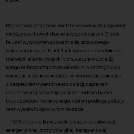
Projekt rozporządzenia został skierowany do uzgodnień
międzyresortowych i konsultacji społecznych 19 lipca
br. Jest wykonaniem upoważnienia ustawowego
wskazanego w art. 17 ust. 1 ustawy o elektromobilności
i paliwach alternatywnych, która weszła w życie 22
lutego br. Rozporządzenie określa m.in. szczegółowe
wymagania techniczne stacji, w tym kwestie związane
z bezpieczeństwem ich eksploatacji, naprawami
i modernizacją. Wskazuje ponadto rodzaje badań
Urzędu Dozoru Technicznego, którym podlegają stacje
oraz wysokość opłat w tym zakresie.
– PSPA integruje firmy z wielu branż, m.in. paliwowej,
energetycznej, motoryzacyjnej, transportowej