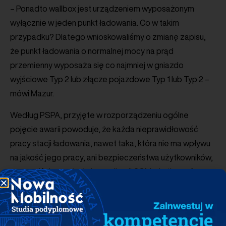
– Ponadto wallbox jest urządzeniem wyposażonym
wyłącznie w jeden punkt ładowania. Co w takim
przypadku? Dlatego wnioskowaliśmy o zmianę zapisu,
że punkt ładowania o normalnej mocy na prąd
przemienny wyposaża się co najmniej w gniazdo
wyjściowe Typ 2 lub złącze pojazdowe Typ 1 lub Typ 2 –
mówi Mazur.
Według PSPA, przyjęte w rozporządzeniu ogólne
pojęcie awarii powoduje, że każda nieprawidłowość
pracy stacji ładowania, nawet taka, która nie ma wpływu
na jakość jego pracy, ani bezpieczeństwa użytkowników,
np. przejściowa utrata komunikacji GSM, skutkować
powinna wyłączenia urządzanie z eksploatacji. Taka
zasada będzie trudna do wdrożenia w praktyce i wiązać
się z istotnymi utrudnianiami dla użytkowników