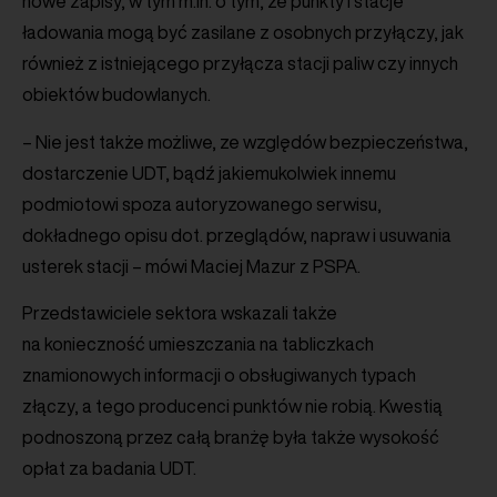
nowe zapisy, w tym m.in. o tym, że punkty i stacje
ładowania mogą być zasilane z osobnych przyłączy, jak
również z istniejącego przyłącza stacji paliw czy innych
obiektów budowlanych.
– Nie jest także możliwe, ze względów bezpieczeństwa,
dostarczenie UDT, bądź jakiemukolwiek innemu
podmiotowi spoza autoryzowanego serwisu,
dokładnego opisu dot. przeglądów, napraw i usuwania
usterek stacji – mówi Maciej Mazur z PSPA.
Przedstawiciele sektora wskazali także
na konieczność umieszczania na tabliczkach
znamionowych informacji o obsługiwanych typach
złączy, a tego producenci punktów nie robią. Kwestią
podnoszoną przez całą branżę była także wysokość
opłat za badania UDT.