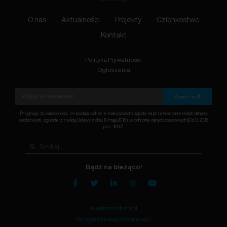
O nas
Aktualności
Projekty
Członkostwo
Kontakt
Polityka Prywatności
Ogłoszenia
Zapisz się
Przyjmuję do wiadomości, że podając adres e-mail wyrażam zgodę na przetwarzanie moich danych
osobowych, zgodnie z treścią Ustawy z dnia 10 maja 2018 r. o ochronie danych osobowych (Dz.U. 2018
poz. 1000).
Bądź na bieżąco!
elektromobilni.pl
Kongres Nowej Mobilności