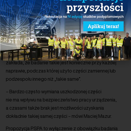
samochodów elektrycznych. W związku z tym
zaproponowano wprowadzenie regulacji, że jedynie
awarie stanowiące realne zagrożenie skutkować
powinny wyłączeniem stacji.
Niezbędna jest także zmiana definicji modernizacji
i naprawy urządzenia, po której wymagana będzie
kolejna kontrola techniczna UDT. Obecny przepis
zakłada, że badanie takie jest konieczne przy każdej
naprawie, podczas której użyto części zamiennej lub
podzespołu innego niż „takie same”.
– Bardzo często wymiana uszkodzonej części
nie ma wpływu na bezpieczeństwo pracy urządzenia,
a czasami także brak jest możliwości uzyskania
dokładnie takiej samej części – mówi Maciej Mazur.
Propozycja PSPA to wyłączenie z obowiązku badania