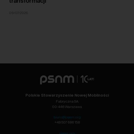
transformacji
09/07/2026
Polskie Stowarzyszenie Nowej Mobilności
Fabryczna 5A
00-446 Warszawa
biuro@psnm.org
+48 507 686 158
psnm.org